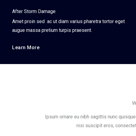
After Storm Damage
Amet proin sed ac ut diam varius pharetra tortor eget
augue massa pretium turpis praesent.
Learn More
W
Ipsum ornare eu nibh sagittis nunc quisque 
nisi suscipit eros, consecte